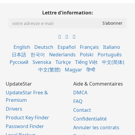
Lettre d'information:
English
Deutsch
Español
Français
Italiano
日本語
한국어
Nederlands
Polski
Português
Русский
Svenska
Türkçe
Tiếng Việt
中文(简体)
中文(繁體)
Magyar
हिन्दी
UpdateStar
Aide & Commentaires
UpdateStar Free &
DMCA
Premium
FAQ
Drivers
Contact
Product Key Finder
Confidentialité
Password Finder
Annuler les contrats