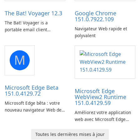
to local drives in MP4 or MKV.
The Bat! Voyager 12.3
Google Chrome
151.0.7922.109
The Bat! Voyager is a
Navigateur Web rapide et
portable email client
polyvalent
software which you can
launch from any USB or
portable media on any
M
computer running Microsoft
Windows.
Microsoft Edge Beta
Microsoft Edge
151.0.4129.72
WebView2 Runtime
151.0.4129.59
Microsoft Edge bêta : votre
nouveau navigateur Web de
Améliorez votre application
prédilection
web avec Microsoft Edge
WebView2 Runtime !
Toutes les dernières mises à jour