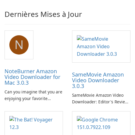
Dernières Mises à Jour
N
NoteBurner Amazon
SameMovie Amazon
Video Downloader for
Video Downloader
Mac 3.0.3
3.0.3
Can you imagine that you are
SameMovie Amazon Video
enjoying your favorite
Downloader: Editor's Review
Amazon movies or TV shows
SameMovie Amazon Video
lying on the beach, camping
Downloader is a desktop
in the woods or even during
utility for saving Amazon
your long commute to work
Prime Video titles and other
by subway?
Amazon web-player content