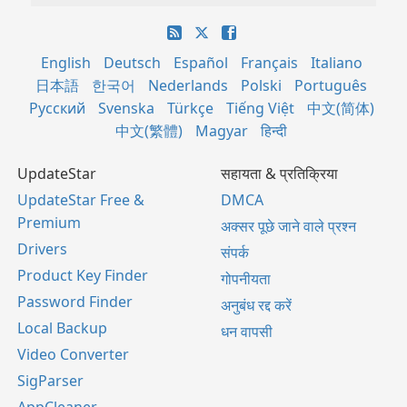
English
Deutsch
Español
Français
Italiano
日本語
한국어
Nederlands
Polski
Português
Русский
Svenska
Türkçe
Tiếng Việt
中文(简体)
中文(繁體)
Magyar
हिन्दी
UpdateStar
सहायता & प्रतिक्रिया
UpdateStar Free &
DMCA
Premium
अक्सर पूछे जाने वाले प्रश्न
Drivers
संपर्क
Product Key Finder
गोपनीयता
Password Finder
अनुबंध रद्द करें
Local Backup
धन वापसी
Video Converter
SigParser