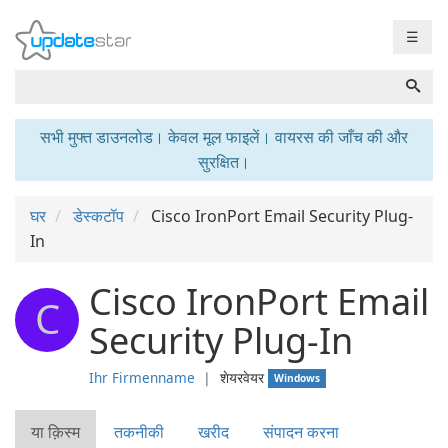
☰
सभी मुफ्त डाउनलोड। केवल मूल फाइलें। वायरस की जाँच की और
सुरक्षित।
घर
डेस्कटॉप
Cisco IronPort Email Security Plug-
In
Cisco IronPort Email
C
Security Plug-In
Ihr Firmenname
❘
शेयरवेयर
Windows
या क़िस्‍म
तकनीकी
खरीद
संपादन करना