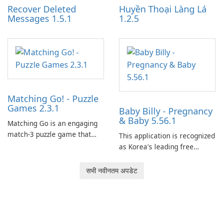
Recover Deleted
Huyền Thoại Làng Lá
Messages 1.5.1
1.2.5
Matching Go! - Puzzle
Games 2.3.1
Baby Billy - Pregnancy
& Baby 5.56.1
Matching Go is an engaging
match-3 puzzle game that
This application is recognized
invites players to join Chloe
as Korea's leading free
and her charming corgi,
platform for pregnancy and
Ollie, on an adventurous
baby tracking, offering
सभी नवीनतम अपडेट
journey across diverse
essential healthcare tips and
landscapes.
doctor-approved articles.