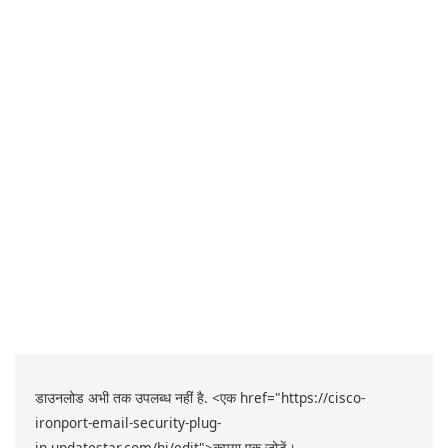
डाउनलोड अभी तक उपलब्ध नहीं है. <एक href="https://cisco-
ironport-email-security-plug-
in.updatestar.com/hi/edit">कृपया एक जोड़ें।