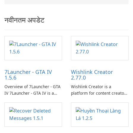
नवीनतम अपडेट
7Launcher - GTA IV
Wishlink Creator
1.5.6
2.77.0
Overview of 7Launcher - GTA
Wishlink Creator is a
IV 7Launcher - GTA IV is a
platform for content creators
specialized software
designed to monetize their
application designed to
work through built-in brand
optimize the gaming
partnerships and integrated
experience for Grand Theft
tools for content distribution
Auto IV.
and audience engagement.