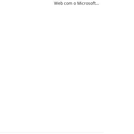
Web com o Microsoft
ge Beta, developed by
Edge WebView2
crosoft Corporation, is
Runtime!
aping the landscape of
odern web browsers
th its cutting-edge
eatures and seamless
ser …