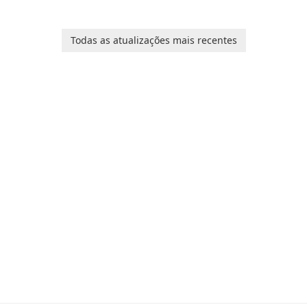
portable media on any
Ed
computer running
Mi
Microsoft Windows.
Todas as atualizações mais recentes
sh
ng
m
wi
n
f
u