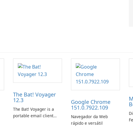
The Bat! Voyager
M
12.3
Google Chrome
B
151.0.7922.109
The Bat! Voyager is a
Di
portable email client
Navegador da Web
Fe
software which you can
rápido e versátil
Ed
launch from any USB or
W