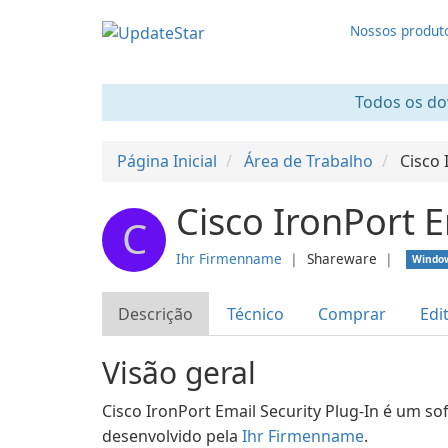
Nossos produt
Todos os dow
Página Inicial
Área de Trabalho
Cisco 
Cisco IronPort E
C
Ihr Firmenname
❘
Shareware
❘
Windo
Descrição
Técnico
Comprar
Edi
Visão geral
Cisco IronPort Email Security Plug-In é um s
desenvolvido pela
Ihr Firmenname
.