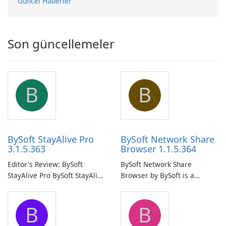
Güncel Haberler
Son güncellemeler
B
B
BySoft StayAlive Pro
BySoft Network Share
3.1.5.363
Browser 1.1.5.364
Editor's Review: BySoft
BySoft Network Share
StayAlive Pro BySoft StayAlive
Browser by BySoft is a
Pro is a reliable software
comprehensive software
application designed to
application that allows users
B
B
ensure the continuous and
to easily browse and manage
uninterrupted operation of
shared folders on their