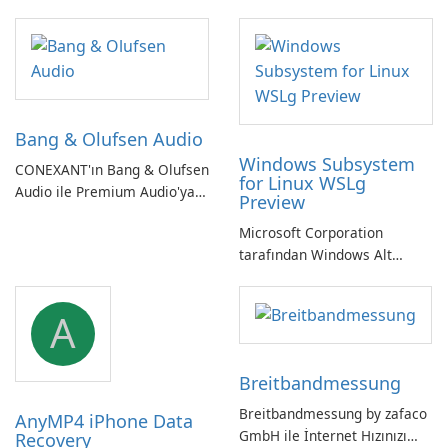
Bang & Olufsen Audio
Windows Subsystem
CONEXANT'ın Bang & Olufsen
for Linux WSLg
Audio ile Premium Audio'ya
Preview
Kendinizi Daldırın
Microsoft Corporation
tarafından Windows Alt
Sistemi WSLg Önizleme -
Linux ve Windows
A
ortamlarının sorunsuz
entegrasyonu için
vazgeçilmez bir araç.
Breitbandmessung
Breitbandmessung by zafaco
AnyMP4 iPhone Data
GmbH ile İnternet Hızınızı
Recovery