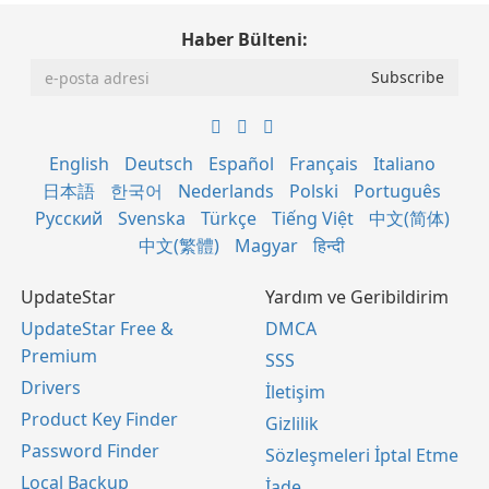
Haber Bülteni:
English
Deutsch
Español
Français
Italiano
日本語
한국어
Nederlands
Polski
Português
Русский
Svenska
Türkçe
Tiếng Việt
中文(简体)
中文(繁體)
Magyar
हिन्दी
UpdateStar
Yardım ve Geribildirim
UpdateStar Free &
DMCA
Premium
SSS
Drivers
İletişim
Product Key Finder
Gizlilik
Password Finder
Sözleşmeleri İptal Etme
Local Backup
İade