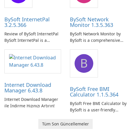
your computer system.
network.
BySoft InternetPal
BySoft Network
3.2.5.366
Monitor 1.3.5.363
Review of BySoft InternetPal
BySoft Network Monitor by
BySoft InternetPal is a
BySoft is a comprehensive
comprehensive software
network monitoring software
application designed to
designed to help businesses
B
monitor your internet
effectively manage their
connection and provide real-
network infrastructure.
time insights into its
performance.
Internet Download
BySoft Free BMI
Manager 6.43.8
Calculator 1.1.5.364
Internet Download Manager
BySoft Free BMI Calculator by
ile İndirme Hızınızı Artırın!
BySoft is a user-friendly
software application
designed to help you
Tüm Son Güncellemeler
calculate your Body Mass