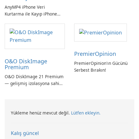
Kontrol Edin!
AnyMP4 iPhone Veri
Kurtarma ile Kayıp iPhone
Verilerini Kolayca Kurtarın
PremierOpinion
O&O DiskImage
PremierOpinion'ın Gücünü
Premium
Serbest Bırakın!
O&O DiskImage 21 Premium
— gelişmiş izolasyona sahip
güçlü, Alman yapımı tam
sistem yedekleme
Yükleme henüz mevcut değil.
Lütfen ekleyin.
Kalış güncel